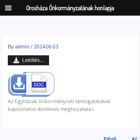
Orosháza Önkormányzatának honlapja
Skip
to
By
admin
/
2024.06.03.
content
Letöltés...
Az Egyházak önkormányzati támogatásával
kapcsolatos döntések meghozatala I.
← Előző
Köv