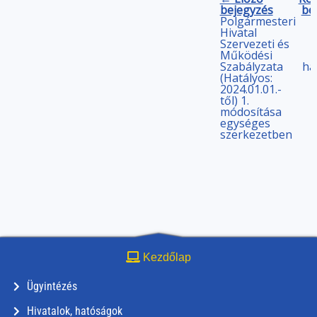
bejegyzés
be
Polgármesteri
Hivatal
Szervezeti és
Működési
Szabályzata
ha
(Hatályos:
2024.01.01.-
től) 1.
módosítása
egységes
szerkezetben
Kezdőlap
Ügyintézés
Hivatalok, hatóságok