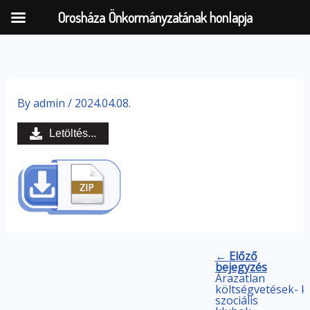
Orosháza Önkormányzatának honlapja
Skip
to
By
admin
/
2024.04.08.
content
Letöltés...
← Előző
bejegyzés
Árazatlan
költségvetések-
k
szociális