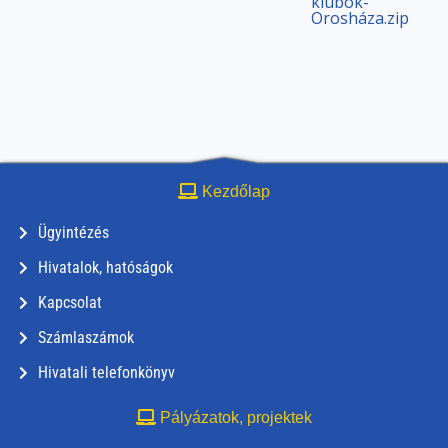
klubok-
Orosháza.zip
Kezdőlap
Ügyintézés
Hivatalok, hatóságok
Kapcsolat
Számlaszámok
Hivatali telefonkönyv
Pályázatok, projektek