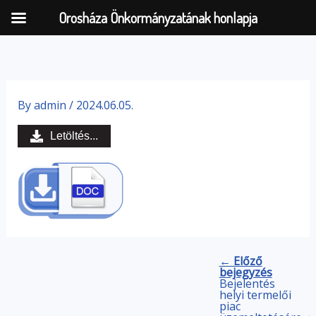
Orosháza Önkormányzatának honlapja
Skip
to
By
admin
/
2024.06.05.
content
Letöltés...
← Előző
bejegyzés
Bejelentés
helyi termelői
piac