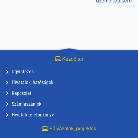
üzemeltetésére
m
ü
Kezdőlap
Ügyintézés
Hivatalok, hatóságok
Kapcsolat
Számlaszámok
Hivatali telefonkönyv
Pályázatok, projektek