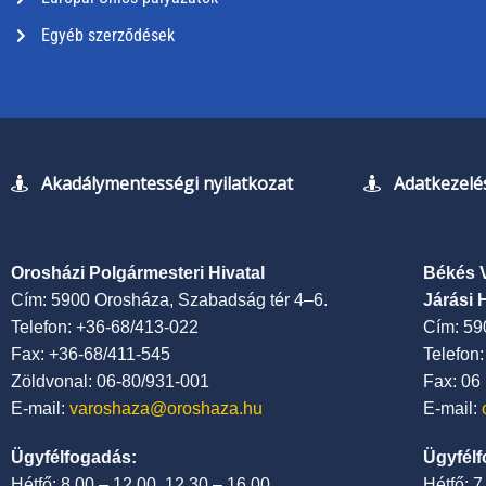
Egyéb szerződések
Akadálymentességi nyilatkozat
Adatkezelés
Orosházi Polgármesteri Hivatal
Békés 
Cím: 5900 Orosháza, Szabadság tér 4–6.
Járási 
Telefon: +36-68/413-022
Cím: 59
Fax: +36-68/411-545
Telefon
Zöldvonal: 06-80/931-001
Fax: 06
E-mail:
varoshaza@oroshaza.hu
E-mail:
Ügyfélfogadás:
Ügyfélf
Hétfő: 8.00 – 12.00, 12.30 – 16.00
Hétfő: 