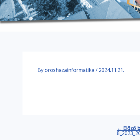
By
oroshazainformatika
/
2024.11.21.
← Előző 
8_2023_20