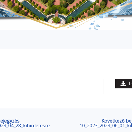
L
bejegyzés
Következő be
23_04_28_kihirdetesre
10_2023_2023_06_01_ki