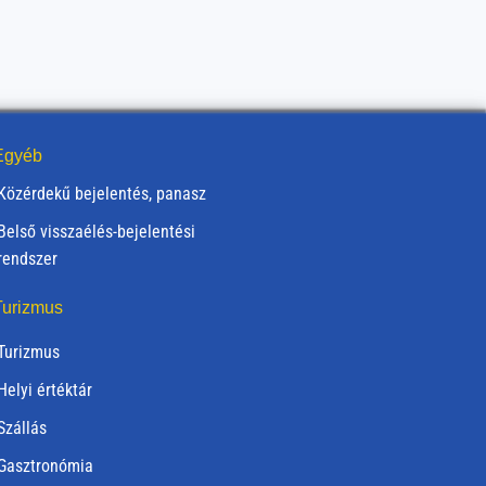
gyéb
Közérdekű bejelentés, panasz
Belső visszaélés-bejelentési
rendszer
urizmus
Turizmus
Helyi értéktár
Szállás
Gasztronómia