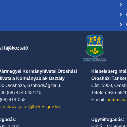
i tájékoztató
Vármegyei Kormányhivatal Orosházi
Klebelsberg Int
Hivatala Kormányablak Osztály
Orosházi Tanker
00 Orosháza, Szabadság tér 3.
Cím: 5900, Oroshá
: 06 (68) 414-043/140
Telefon: +36-68/
 (68) 414-053
E-mail:
andras.ba
oroshaza.jaras@bekes.gov.hu
ogadás:
Ügyfélfogadás:
7.00–17.00
Hétfő – Csütörtök