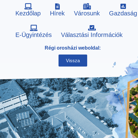
Kezdőlap
Hírek
Városunk
Gazdaság
Skip
E-Ügyintézés
Választási Információk
to
Régi orosházi weboldal:
content
Vissza