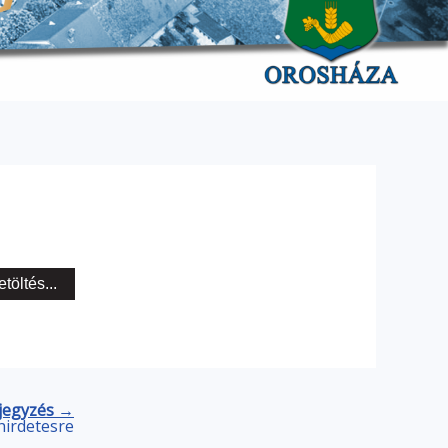
etöltés...
jegyzés →
hirdetesre