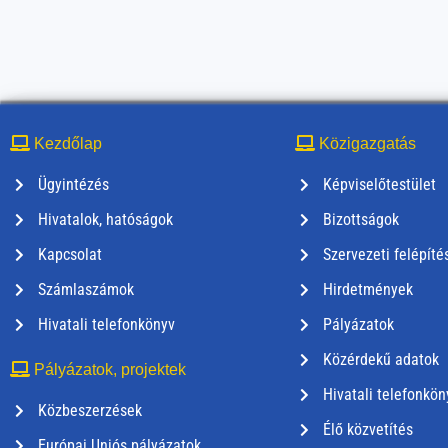
Kezdőlap
Közigazgatás
Ügyintézés
Képviselőtestület
Hivatalok, hatóságok
Bizottságok
Kapcsolat
Szervezeti felépíté
Számlaszámok
Hirdetmények
Hivatali telefonkönyv
Pályázatok
Közérdekű adatok
Pályázatok, projektek
Hivatali telefonkön
Közbeszerzések
Élő közvetítés
Európai Uniós pályázatok