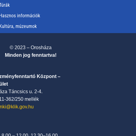
Túrák
Hasznos információk
Kultúra, múzeumok
© 2023 – Orosháza
Minden jog fenntartva!
ézményfenntartó Központ –
ület
za Táncsics u. 2-4.
411-362/250 mellék
nki@klik.gov.hu
: 8.00 – 12.00, 12.30–16.00