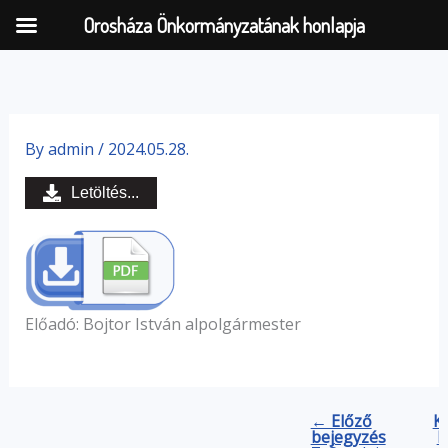
Orosháza Önkormányzatának honlapja
Skip
to
By
admin
/
2024.05.28.
content
Letöltés...
Előadó: Bojtor István alpolgármester
← Előző
K
bejegyzés
b