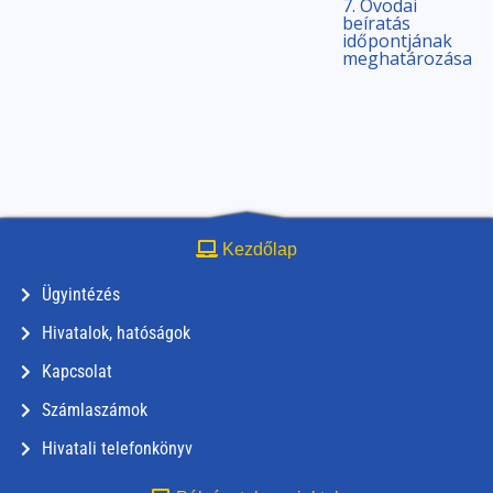
7. Óvodai
beíratás
időpontjának
meghatározása
Kezdőlap
Ügyintézés
Hivatalok, hatóságok
Kapcsolat
Számlaszámok
Hivatali telefonkönyv