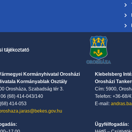
i tájékoztató
Vármegyei Kormányhivatal Orosházi
Klebelsberg Int
Hivatala Kormányablak Osztály
Orosházi Tanker
00 Orosháza, Szabadság tér 3.
Cím: 5900, Oroshá
: 06 (68) 414-043/140
Telefon: +36-68/
 (68) 414-053
E-mail:
andras.ba
oroshaza.jaras@bekes.gov.hu
ogadás:
Ügyfélfogadás:
7.00–17.00
Hétfő – Csütörtök