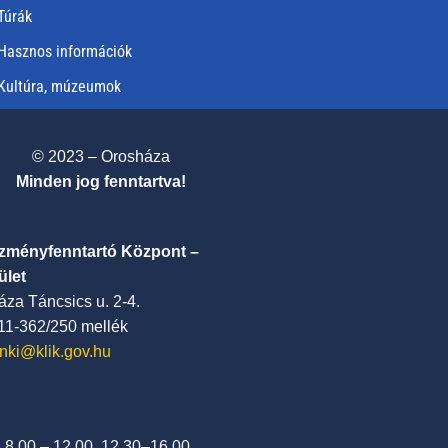
Túrák
Hasznos információk
Kultúra, múzeumok
© 2023 – Orosháza
Minden jog fenntartva!
ézményfenntartó Központ –
ület
za Táncsics u. 2-4.
411-362/250 mellék
nki@klik.gov.hu
: 8.00 – 12.00, 12.30–16.00