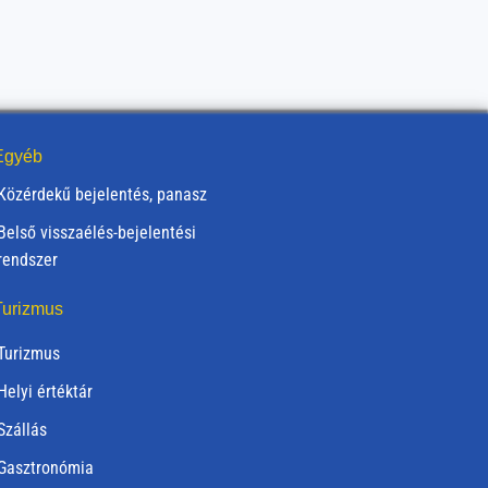
gyéb
Közérdekű bejelentés, panasz
Belső visszaélés-bejelentési
rendszer
urizmus
Turizmus
Helyi értéktár
Szállás
Gasztronómia