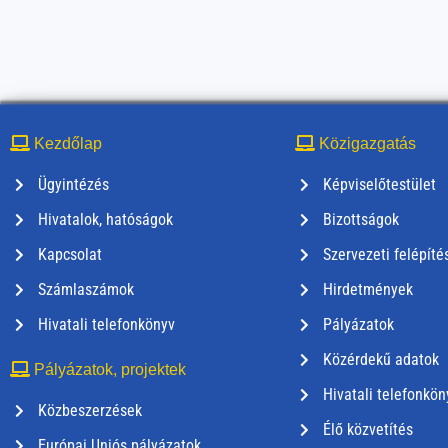
Kezdőlap
Közigazgatás
Ügyintézés
Képviselőtestület
Hivatalok, hatóságok
Bizottságok
Kapcsolat
Szervezeti felépíté
Számlaszámok
Hirdetmények
Hivatali telefonkönyv
Pályázatok
Közérdekű adatok
Pályázatok, projektek
Hivatali telefonkön
Közbeszerzések
Élő közvetítés
Európai Uniós pályázatok