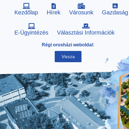
Kezdőlap
Hírek
Városunk
Gazdaság
Skip
E-Ügyintézés
Választási Információk
to
Régi orosházi weboldal:
content
Vissza