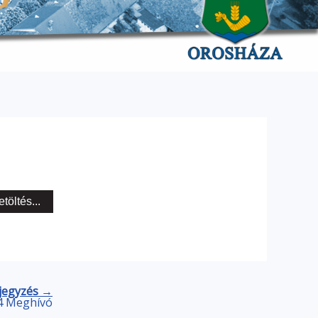
etöltés...
jegyzés →
24 Meghívó