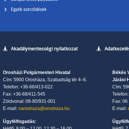
Egyéb szerződések
Akadálymentességi nyilatkozat
Adatkezelés
Orosházi Polgármesteri Hivatal
Békés 
Cím: 5900 Orosháza, Szabadság tér 4–6.
Járási 
Telefon: +36-68/413-022
Cím: 59
Fax: +36-68/411-545
Telefon
Zöldvonal: 06-80/931-001
Fax: 06
E-mail:
varoshaza@oroshaza.hu
E-mail:
Ügyfélfogadás:
Ügyfélf
Hétfő: 8.00 – 12.00, 12.30 – 16.00
Hétfő: 