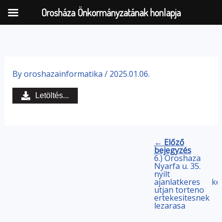
Orosháza Önkormányzatának honlapja
Skip
to
By
oroshazainformatika
/
2025.01.06.
content
Letöltés...
← Előző
bejegyzés
6.) Oroshaza
Nyarfa u. 35.
nyilt
ajanlatkeres
ke
utjan torteno
ertekesitesnek
lezarasa