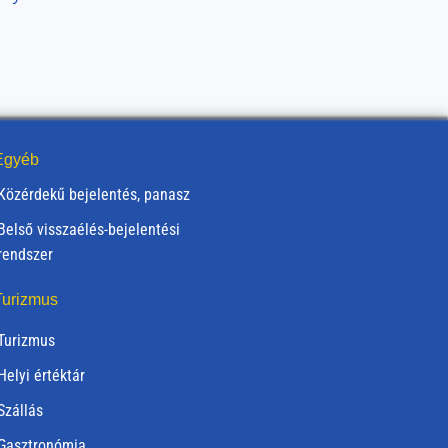
gyéb
Közérdekű bejelentés, panasz
Belső visszaélés-bejelentési
rendszer
urizmus
Turizmus
Helyi értéktár
Szállás
Gasztronómia