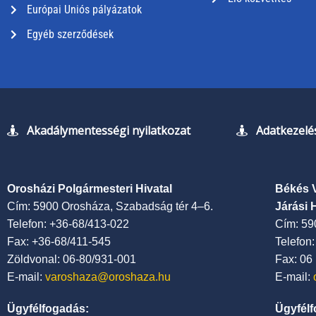
Európai Uniós pályázatok
Egyéb szerződések
Akadálymentességi nyilatkozat
Adatkezelés
Orosházi Polgármesteri Hivatal
Békés 
Cím: 5900 Orosháza, Szabadság tér 4–6.
Járási 
Telefon: +36-68/413-022
Cím: 59
Fax: +36-68/411-545
Telefon
Zöldvonal: 06-80/931-001
Fax: 06
E-mail:
varoshaza@oroshaza.hu
E-mail:
Ügyfélfogadás:
Ügyfélf