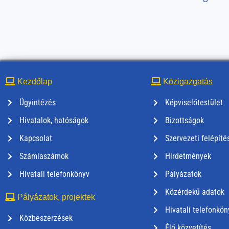
Kezdőlap
Közigazgatás
Ügyintézés
Képviselőtestület
Hivatalok, hatóságok
Bizottságok
Kapcsolat
Szervezeti felépíté
Számlaszámok
Hirdetmények
Hivatali telefonkönyv
Pályázatok
Közérdekű adatok
Pályázatok, projektek
Hivatali telefonkön
Közbeszerzések
Élő közvetítés