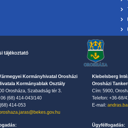
i tájékoztató
Vármegyei Kormányhivatal Orosházi
Klebelsberg Int
Hivatala Kormányablak Osztály
Orosházi Tanker
00 Orosháza, Szabadság tér 3.
Cím: 5900, Oroshá
: 06 (68) 414-043/140
Telefon: +36-68/
 (68) 414-053
E-mail:
andras.ba
oroshaza.jaras@bekes.gov.hu
ogadás:
Ügyfélfogadás: