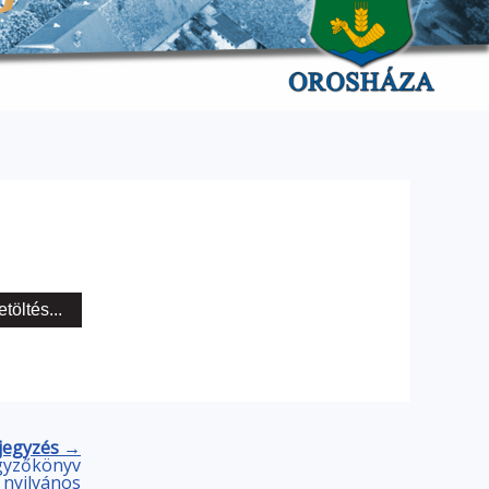
etöltés...
jegyzés →
egyzőkönyv
nyilvános