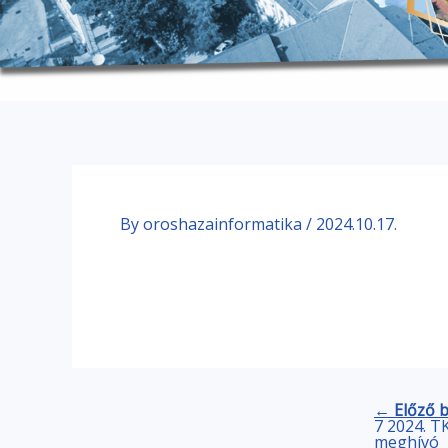
By
oroshazainformatika
/
2024.10.17.
← Előző 
7 2024. T
meghívó