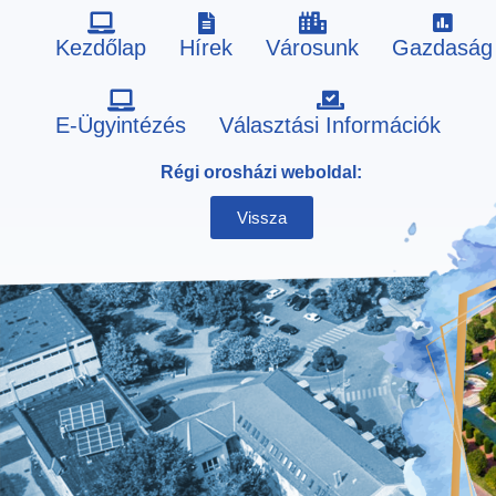
Kezdőlap
Hírek
Városunk
Gazdaság
Skip
E-Ügyintézés
Választási Információk
to
Régi orosházi weboldal:
content
Vissza