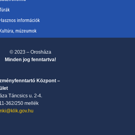
Túrák
Hasznos információk
Kultúra, múzeumok
© 2023 – Orosháza
Minden jog fenntartva!
ézményfenntartó Központ –
ület
za Táncsics u. 2-4.
411-362/250 mellék
nki@klik.gov.hu