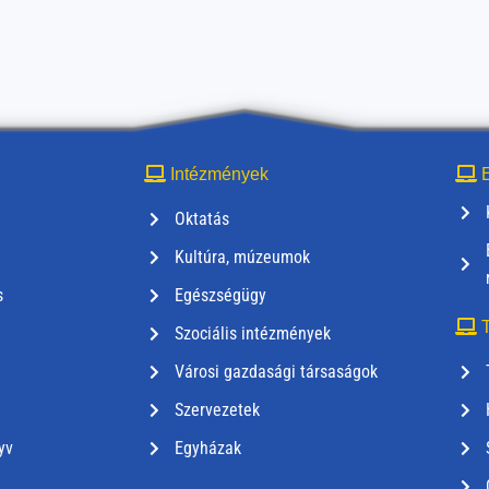
Intézmények
E
Oktatás
Kultúra, múzeumok
s
Egészségügy
T
Szociális intézmények
Városi gazdasági társaságok
Szervezetek
yv
Egyházak