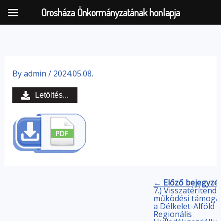
Orosháza Önkormányzatának honlapja
Skip
to
By
admin
/
2024.05.08.
content
Letöltés...
← Előző bejegyzé
7.) Visszatérítend
működési támoga
a Délkelet-Alföld
Regionális