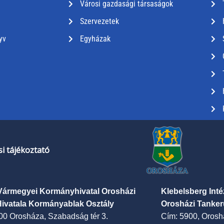
Városi gazdasági társaságok
Szervezetek
yv
Egyházak
i tájékoztató
Vármegyei Kormányhivatal Orosházi
Klebelsberg Int
Hivatala Kormányablak Osztály
Orosházi Tanker
00 Orosháza, Szabadság tér 3.
Cím: 5900, Oroshá