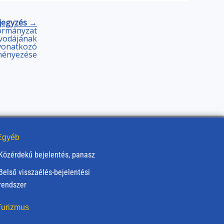
jegyzés →
ormányzat
vodájának
 vonatkozó
ményezése
gyéb
Közérdekű bejelentés, panasz
Belső visszaélés-bejelentési
rendszer
urizmus