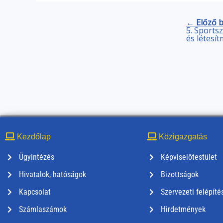
← Előző 
5. Sports
és létesí
Kezdőlap
Közigazgatás
Ügyintézés
Képviselőtestület
Hivatalok, hatóságok
Bizottságok
Kapcsolat
Szervezeti felépíté
Számlaszámok
Hirdetmények