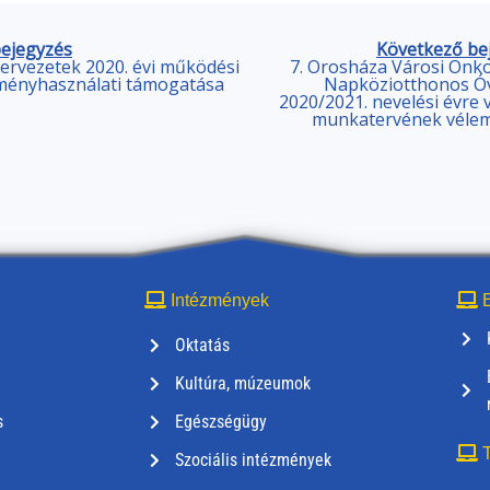
bejegyzés
Következő be
zervezetek 2020. évi működési
7. Orosháza Városi Önk
tményhasználati támogatása
Napköziotthonos Ó
2020/2021. nevelési évre
munkatervének véle
Intézmények
E
Oktatás
Kultúra, múzeumok
s
Egészségügy
T
Szociális intézmények