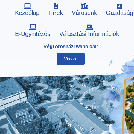
Kezdőlap
Hírek
Városunk
Gazdaság
Skip
E-Ügyintézés
Választási Információk
to
Régi orosházi weboldal:
content
Vissza