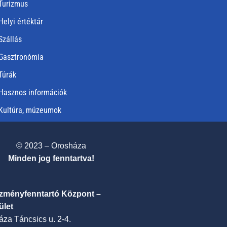
Turizmus
Helyi értéktár
Szállás
Gasztronómia
Túrák
Hasznos információk
Kultúra, múzeumok
© 2023 – Orosháza
Minden jog fenntartva!
ézményfenntartó Központ –
ület
za Táncsics u. 2-4.