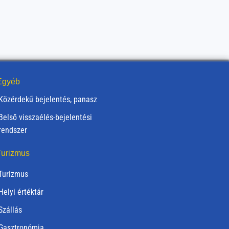
gyéb
Közérdekű bejelentés, panasz
Belső visszaélés-bejelentési
rendszer
urizmus
Turizmus
Helyi értéktár
Szállás
Gasztronómia