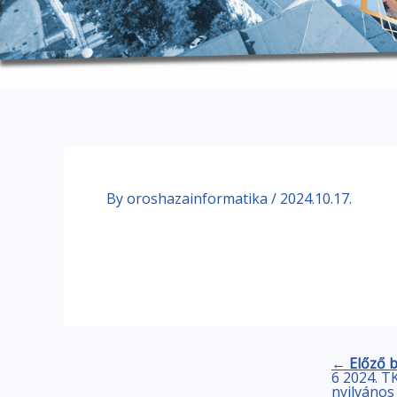
By
oroshazainformatika
/
2024.10.17.
← Előző 
6 2024. TK
nyilvános