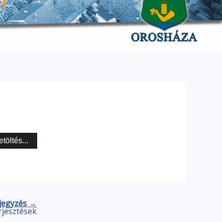
etöltés...
jegyzés →
rjesztések