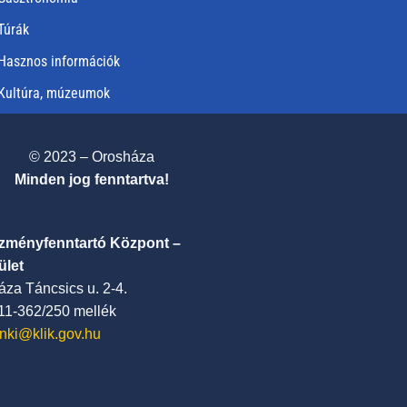
Túrák
Hasznos információk
Kultúra, múzeumok
© 2023 – Orosháza
Minden jog fenntartva!
ézményfenntartó Központ –
ület
za Táncsics u. 2-4.
411-362/250 mellék
nki@klik.gov.hu