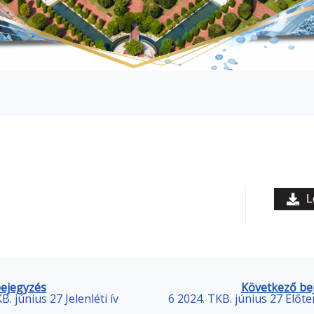
L
bejegyzés
Következő be
B. június 27 Jelenléti ív
6 2024. TKB. június 27 Előte