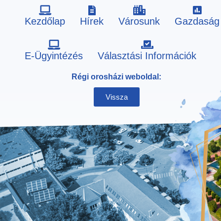
Kezdőlap
Hírek
Városunk
Gazdaság
Skip
E-Ügyintézés
Választási Információk
to
Régi orosházi weboldal:
content
Vissza