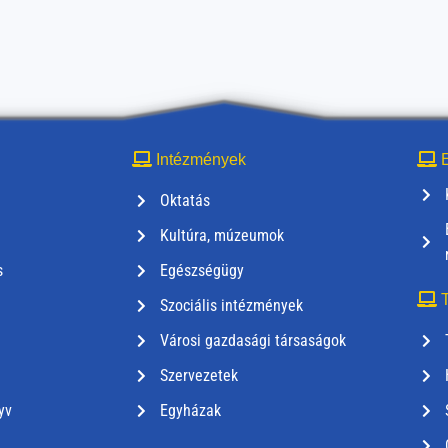
Intézmények
E
Oktatás
Kultúra, múzeumok
s
Egészségügy
T
Szociális intézmények
Városi gazdasági társaságok
Szervezetek
yv
Egyházak