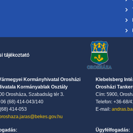
i tájékoztató
Vármegyei Kormányhivatal Orosházi
Klebelsberg Int
Hivatala Kormányablak Osztály
Orosházi Tanker
00 Orosháza, Szabadság tér 3.
Cím: 5900, Oroshá
: 06 (68) 414-043/140
Telefon: +36-68/
 (68) 414-053
E-mail:
andras.ba
oroshaza.jaras@bekes.gov.hu
ogadás:
Ügyfélfogadás: