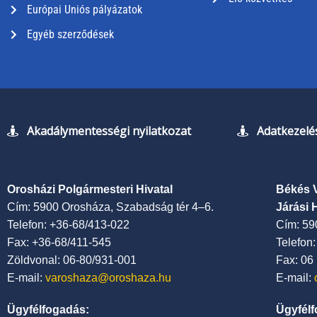
Európai Uniós pályázatok
Egyéb szerződések
Akadálymentességi nyilatkozat
Adatkezelés
Orosházi Polgármesteri Hivatal
Békés 
Cím: 5900 Orosháza, Szabadság tér 4–6.
Járási 
Telefon: +36-68/413-022
Cím: 59
Fax: +36-68/411-545
Telefon
Zöldvonal: 06-80/931-001
Fax: 06
E-mail:
varoshaza@oroshaza.hu
E-mail:
Ügyfélfogadás:
Ügyfélf