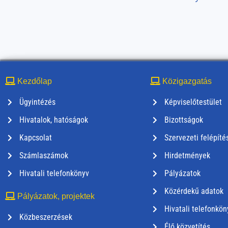
Kezdőlap
Közigazgatás
Ügyintézés
Képviselőtestület
Hivatalok, hatóságok
Bizottságok
Kapcsolat
Szervezeti felépíté
Számlaszámok
Hirdetmények
Hivatali telefonkönyv
Pályázatok
Közérdekű adatok
Pályázatok, projektek
Hivatali telefonkön
Közbeszerzések
Élő közvetítés