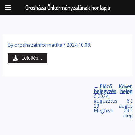
Orosháza Önkormányzatának honlapja
Skip
to
By
oroshazainformatika
/
2024.10.08.
content
Letöltés...
← Előző
Követk
bejegyzés
bejegy
6 2024.
augusztus
6 2
29
augusz
Meghívó
29 P
megh