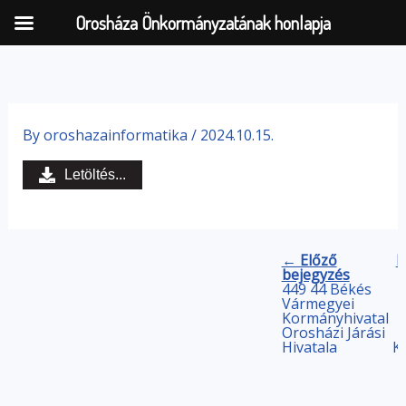
Orosháza Önkormányzatának honlapja
Skip
to
By
oroshazainformatika
/
2024.10.15.
content
Letöltés...
← Előző
K
bejegyzés
449 44 Békés
Vármegyei
Kormányhivatal
Orosházi Járási
Hivatala
K