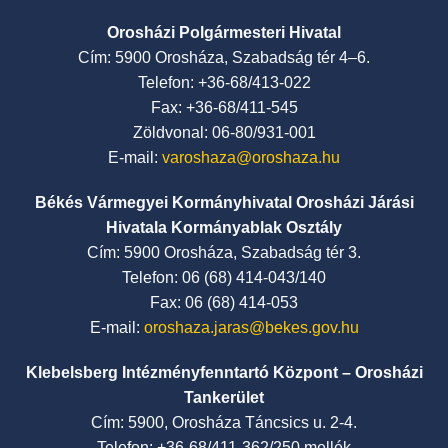
Orosházi Polgármesteri Hivatal
Cím: 5900 Orosháza, Szabadság tér 4–6.
Telefon: +36-68/413-022
Fax: +36-68/411-545
Zöldvonal: 06-80/931-001
E-mail:
varoshaza@oroshaza.hu
Békés Vármegyei Kormányhivatal Orosházi Járási
Hivatala Kormányablak Osztály
Cím: 5900 Orosháza, Szabadság tér 3.
Telefon: 06 (68) 414-043/140
Fax: 06 (68) 414-053
E-mail:
oroshaza.jaras@bekes.gov.hu
Klebelsberg Intézményfenntartó Központ – Orosházi
Tankerület
Cím: 5900, Orosháza Táncsics u. 2-4.
Telefon: +36-68/411-362/250 mellék