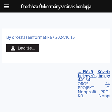
Orosháza Önkormányzatának honlapja
Skip
to
By
oroshazainformatika
/
2024.10.15.
content
Letöltés...
← Előző
Követk
bejegyzés
bejegy
449 34
OROS
449
PROJEKT
OR
Nonprofit
PROJ
Kft.
Nonpro