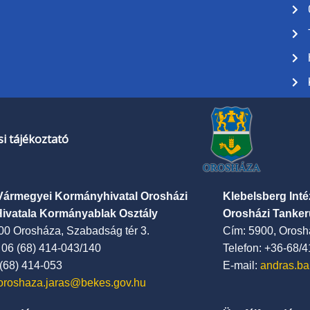
i tájékoztató
Vármegyei Kormányhivatal Orosházi
Klebelsberg Int
Hivatala Kormányablak Osztály
Orosházi Tanker
00 Orosháza, Szabadság tér 3.
Cím: 5900, Oroshá
: 06 (68) 414-043/140
Telefon: +36-68/
 (68) 414-053
E-mail:
andras.ba
oroshaza.jaras@bekes.gov.hu