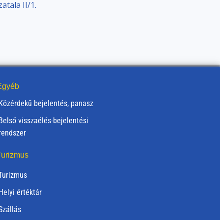
tala II/1.
gyéb
Közérdekű bejelentés, panasz
Belső visszaélés-bejelentési
rendszer
urizmus
Turizmus
Helyi értéktár
Szállás