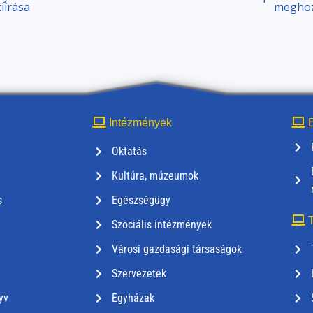
iírása
meghoza
Intézmények
E
Oktatás
Kultúra, múzeumok
s
Egészségügy
T
Szociális intézmények
Városi gazdasági társaságok
Szervezetek
yv
Egyházak