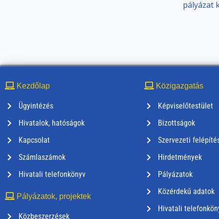
pályázat k
Kezdőlap
Közigazgatás
Ügyintézés
Képviselőtestület
Hivatalok, hatóságok
Bizottságok
Kapcsolat
Szervezeti felépíté
Számlaszámok
Hirdetmények
Hivatali telefonkönyv
Pályázatok
Közérdekű adatok
Pályázatok, projektek
Hivatali telefonkön
Közbeszerzések