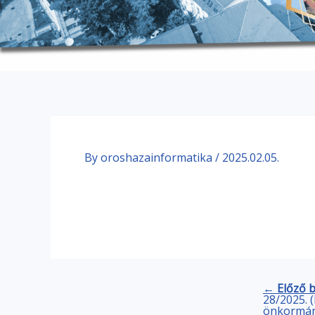
By
oroshazainformatika
/
2025.02.05.
← Előző 
28/2025. (
önkormány