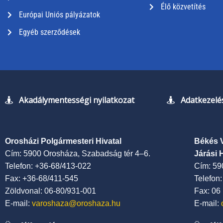
Élő közvetítés
Európai Uniós pályázatok
Egyéb szerződések
Akadálymentességi nyilatkozat
Adatkezelés
Orosházi Polgármesteri Hivatal
Békés 
Cím: 5900 Orosháza, Szabadság tér 4–6.
Járási 
Telefon: +36-68/413-022
Cím: 59
Fax: +36-68/411-545
Telefon
Zöldvonal: 06-80/931-001
Fax: 06
E-mail:
varoshaza@oroshaza.hu
E-mail: