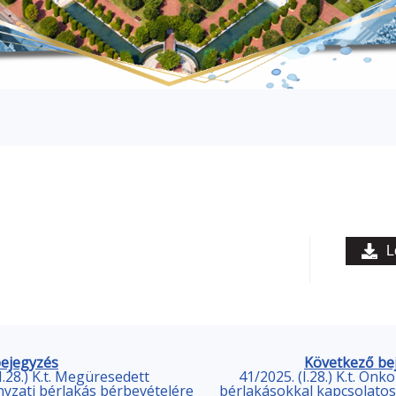
L
bejegyzés
Következő be
I.28.) K.t. Megüresedett
41/2025. (I.28.) K.t. Ön
zati bérlakás bérbevételére
bérlakásokkal kapcsolato