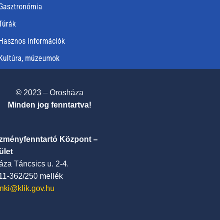
Gasztronómia
Túrák
Hasznos információk
Kultúra, múzeumok
© 2023 – Orosháza
Minden jog fenntartva!
ézményfenntartó Központ –
ület
za Táncsics u. 2-4.
411-362/250 mellék
nki@klik.gov.hu