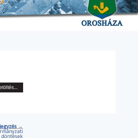
etöltés...
jegyzés →
kormányzati
s döntések