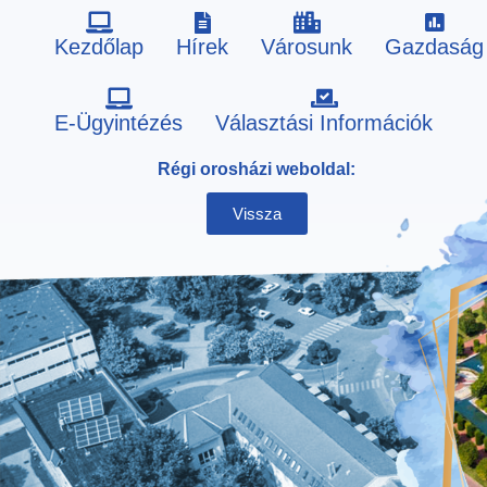
Kezdőlap
Hírek
Városunk
Gazdaság
Skip
E-Ügyintézés
Választási Információk
to
Régi orosházi weboldal:
content
Vissza