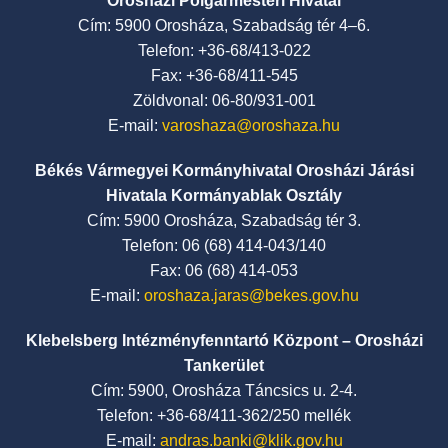
Orosházi Polgármesteri Hivatal
Cím: 5900 Orosháza, Szabadság tér 4–6.
Telefon: +36-68/413-022
Fax: +36-68/411-545
Zöldvonal: 06-80/931-001
E-mail:
varoshaza@oroshaza.hu
Békés Vármegyei Kormányhivatal Orosházi Járási
Hivatala Kormányablak Osztály
Cím: 5900 Orosháza, Szabadság tér 3.
Telefon: 06 (68) 414-043/140
Fax: 06 (68) 414-053
E-mail:
oroshaza.jaras@bekes.gov.hu
Klebelsberg Intézményfenntartó Központ – Orosházi
Tankerület
Cím: 5900, Orosháza Táncsics u. 2-4.
Telefon: +36-68/411-362/250 mellék
E-mail:
andras.banki@klik.gov.hu