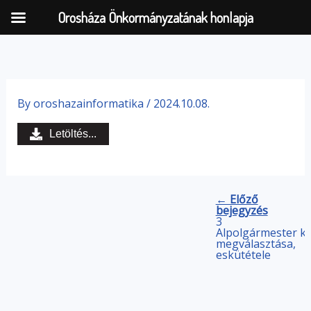
Orosháza Önkormányzatának honlapja
Skip
to
By
oroshazainformatika
/
2024.10.08.
content
Letöltés...
← Előző
bejegyzés
3
Alpolgármester
kö
megválasztása,
eskütétele