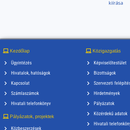
kiírása
Kezdőlap
Közigazgatás
Ügyintézés
Képviselőtestület
Hivatalok, hatóságok
Bizottságok
Kapcsolat
Szervezeti felépíté
Számlaszámok
Hirdetmények
Hivatali telefonkönyv
Pályázatok
Közérdekű adatok
Pályázatok, projektek
Hivatali telefonkön
Közbeszerzések