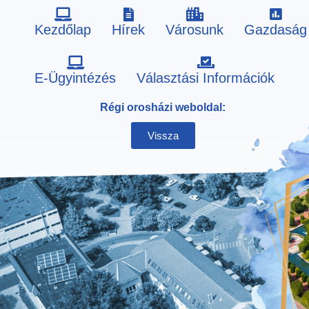
Kezdőlap
Hírek
Városunk
Gazdaság
Skip
E-Ügyintézés
Választási Információk
to
Régi orosházi weboldal:
content
Vissza