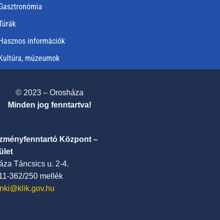
Gasztronómia
Túrák
Hasznos információk
Kultúra, múzeumok
© 2023 – Orosháza
Minden jog fenntartva!
ézményfenntartó Központ –
ület
za Táncsics u. 2-4.
411-362/250 mellék
nki@klik.gov.hu