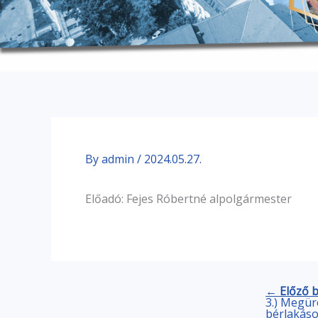
By
admin
/
2024.05.27.
Előadó: Fejes Róbertné alpolgármester
← Előző 
3.) Megür
bérlakáso