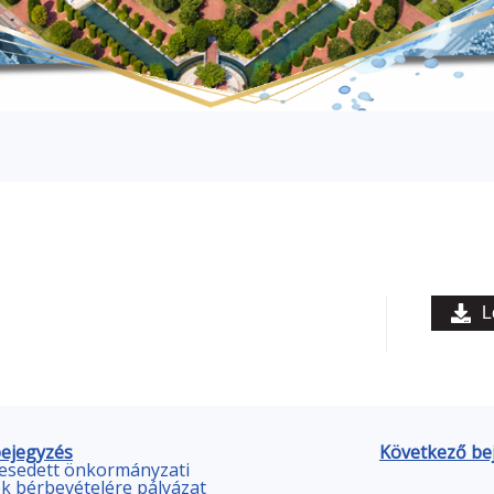
L
bejegyzés
Következő be
esedett önkormányzati
k bérbevételére pályázat