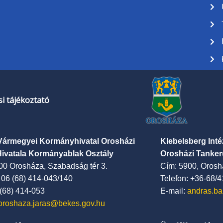
i tájékoztató
Vármegyei Kormányhivatal Orosházi
Klebelsberg Int
Hivatala Kormányablak Osztály
Orosházi Tanker
00 Orosháza, Szabadság tér 3.
Cím: 5900, Oroshá
: 06 (68) 414-043/140
Telefon: +36-68/
 (68) 414-053
E-mail:
andras.ba
oroshaza.jaras@bekes.gov.hu