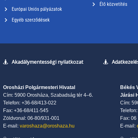
Élő közvetítés
Európai Uniós pályázatok
Egyéb szerződések
Akadálymentességi nyilatkozat
Adatkezelés
Orosházi Polgármesteri Hivatal
Békés 
Cím: 5900 Orosháza, Szabadság tér 4–6.
Járási 
Telefon: +36-68/413-022
Cím: 59
Fax: +36-68/411-545
Telefon
Zöldvonal: 06-80/931-001
Fax: 06
E-mail:
varoshaza@oroshaza.hu
E-mail: