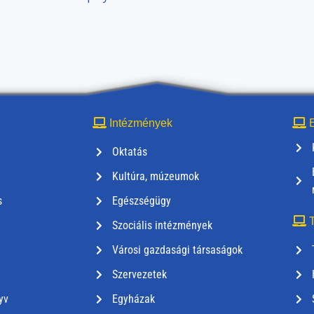
Intézmények
E
Oktatás
Kultúra, múzeumok
s
Egészségügy
T
Szociális intézmények
Városi gazdasági társaságok
Szervezetek
yv
Egyházak