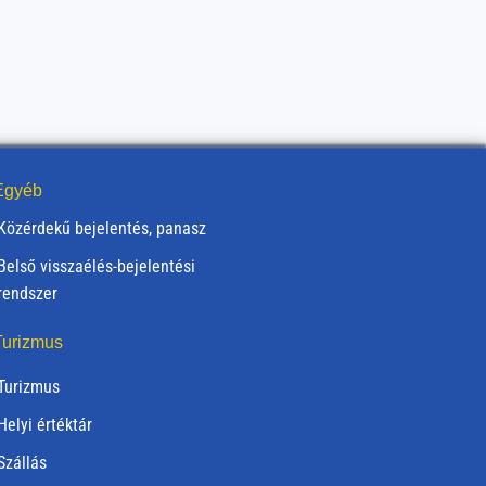
gyéb
Közérdekű bejelentés, panasz
Belső visszaélés-bejelentési
rendszer
urizmus
Turizmus
Helyi értéktár
Szállás