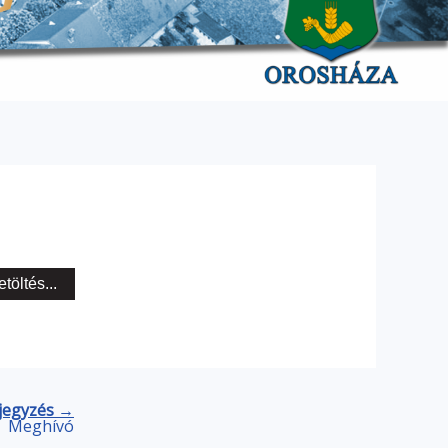
etöltés...
jegyzés →
Meghívó