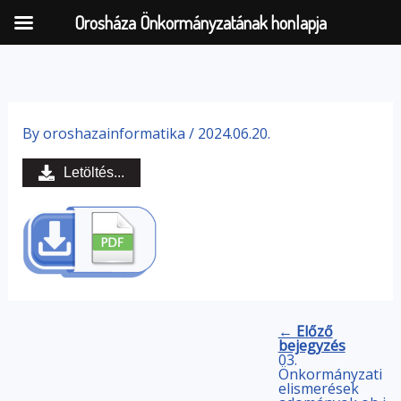
Orosháza Önkormányzatának honlapja
Skip
to
By
oroshazainformatika
/
2024.06.20.
content
Letöltés...
← Előző
bejegyzés
03.
Önkormányzati
elismerések