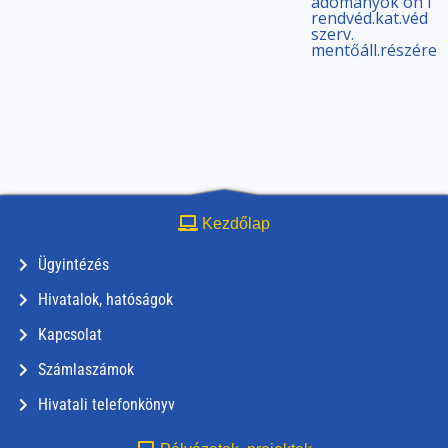
adományok oh i
rendvéd.kat.véd
szerv.
mentőáll.részére
Kezdőlap
Ügyintézés
Hivatalok, hatóságok
Kapcsolat
Számlaszámok
Hivatali telefonkönyv