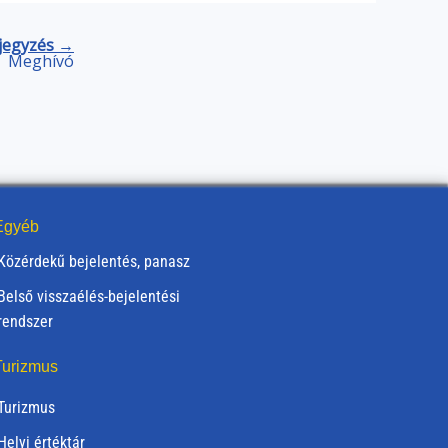
jegyzés →
Meghívó
gyéb
Közérdekű bejelentés, panasz
Belső visszaélés-bejelentési
rendszer
urizmus
Turizmus
Helyi értéktár