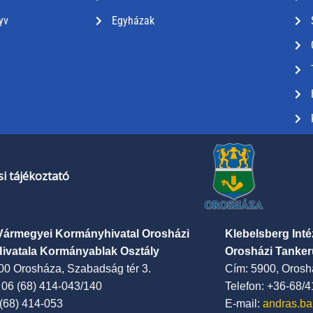
yv
Egyházak
i tájékoztató
Vármegyei Kormányhivatal Orosházi
Klebelsberg Int
Hivatala Kormányablak Osztály
Orosházi Tanker
00 Orosháza, Szabadság tér 3.
Cím: 5900, Oroshá
: 06 (68) 414-043/140
Telefon: +36-68/
 (68) 414-053
E-mail:
andras.ba