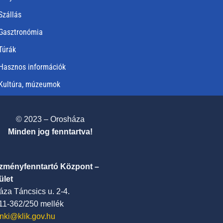
Szállás
Gasztronómia
Túrák
Hasznos információk
Kultúra, múzeumok
© 2023 – Orosháza
Minden jog fenntartva!
ézményfenntartó Központ –
ület
za Táncsics u. 2-4.
411-362/250 mellék
nki@klik.gov.hu