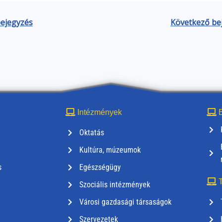
bejegyzés
Következő be
Intézmények
E
Oktatás
Kultúra, múzeumok
s
Egészségügy
T
Szociális intézmények
Városi gazdasági társaságok
Szervezetek