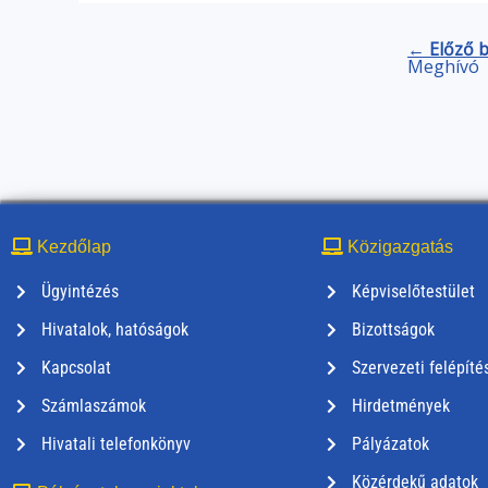
← Előző 
Meghívó
Kezdőlap
Közigazgatás
Ügyintézés
Képviselőtestület
Hivatalok, hatóságok
Bizottságok
Kapcsolat
Szervezeti felépíté
Számlaszámok
Hirdetmények
Hivatali telefonkönyv
Pályázatok
Közérdekű adatok