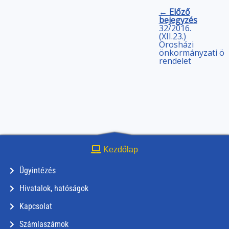
← Előző
bejegyzés
32/2016.
(XII.23.)
Orosházi
önkormányzati
ön
rendelet
Kezdőlap
Ügyintézés
Hivatalok, hatóságok
Kapcsolat
Számlaszámok