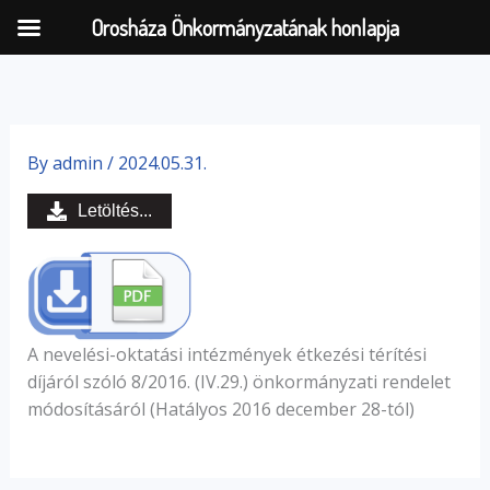
Orosháza Önkormányzatának honlapja
Skip
to
By
admin
/
2024.05.31.
content
Letöltés...
A nevelési-oktatási intézmények étkezési térítési
díjáról szóló 8/2016. (IV.29.) önkormányzati rendelet
módosításáról (Hatályos 2016 december 28-tól)