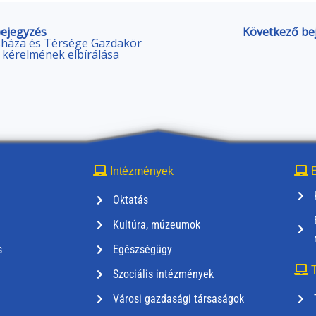
bejegyzés
Következő be
sháza és Térsége Gazdakör
kérelmének elbírálása
Intézmények
E
Oktatás
Kultúra, múzeumok
s
Egészségügy
T
Szociális intézmények
Városi gazdasági társaságok