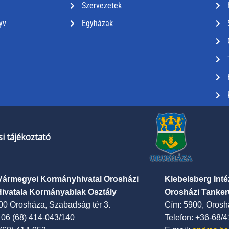
Szervezetek
yv
Egyházak
i tájékoztató
Vármegyei Kormányhivatal Orosházi
Klebelsberg Int
Hivatala Kormányablak Osztály
Orosházi Tanker
00 Orosháza, Szabadság tér 3.
Cím: 5900, Oroshá
: 06 (68) 414-043/140
Telefon: +36-68/