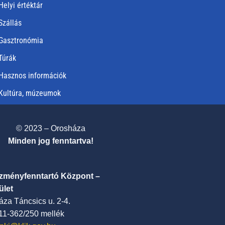
Helyi értéktár
Szállás
Gasztronómia
Túrák
Hasznos információk
Kultúra, múzeumok
© 2023 – Orosháza
Minden jog fenntartva!
ézményfenntartó Központ –
ület
za Táncsics u. 2-4.
411-362/250 mellék