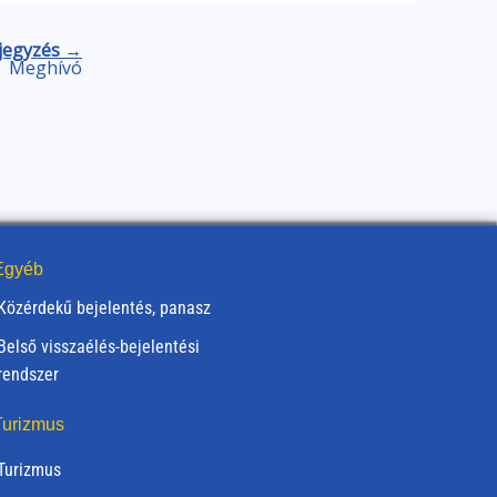
jegyzés →
Meghívó
gyéb
Közérdekű bejelentés, panasz
Belső visszaélés-bejelentési
rendszer
urizmus
Turizmus