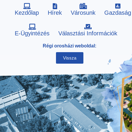
Kezdőlap
Hírek
Városunk
Gazdaság
Skip
E-Ügyintézés
Választási Információk
to
Régi orosházi weboldal:
content
Vissza