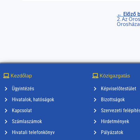
← Előző 
2. Az Oro
Orosháza 
Kezdőlap
Közigazgatás
Ügyintézés
Képviselőtestület
Hivatalok, hatóságok
Bizottságok
Kapcsolat
Szervezeti felépíté
Számlaszámok
Hirdetmények
Hivatali telefonkönyv
Pályázatok