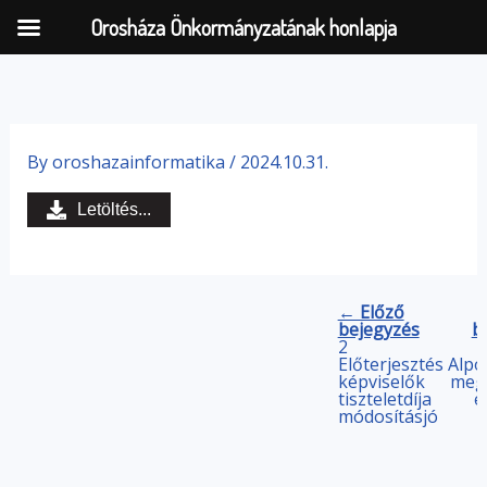
Orosháza Önkormányzatának honlapja
Skip
to
By
oroshazainformatika
/
2024.10.31.
content
Letöltés...
← Előző
bejegyzés
b
2
Előterjesztés
Alpo
képviselők
megv
tiszteletdíja
e
módosításjó