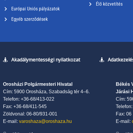
Élő közvetítés
Európai Uniós pályázatok
Egyéb szerződések
Akadálymentességi nyilatkozat
Adatkezelés
Orosházi Polgármesteri Hivatal
Békés 
Cím: 5900 Orosháza, Szabadság tér 4–6.
Járási 
Telefon: +36-68/413-022
Cím: 59
Fax: +36-68/411-545
Telefon
Zöldvonal: 06-80/931-001
Fax: 06
E-mail:
varoshaza@oroshaza.hu
E-mail: