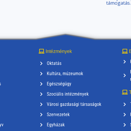
támogatás.d
Intézmények
E
Oktatás
Kultúra, múzeumok
s
Egészségügy
T
Szociális intézmények
Városi gazdasági társaságok
Szervezetek
yv
Egyházak