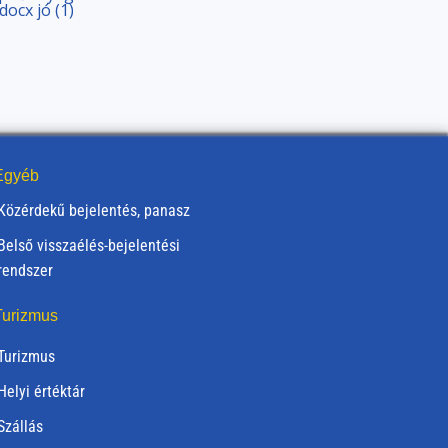
ocx jó (1)
gyéb
Közérdekű bejelentés, panasz
Belső visszaélés-bejelentési
rendszer
urizmus
Turizmus
Helyi értéktár
Szállás