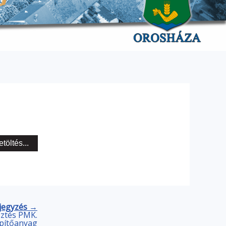
etöltés...
jegyzés →
sztés PMK.
pítőanyag