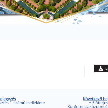
L
bejegyzés
Következő be
esztés 1. számú melléklete
+ Előterje
Konferenciaközpont.é