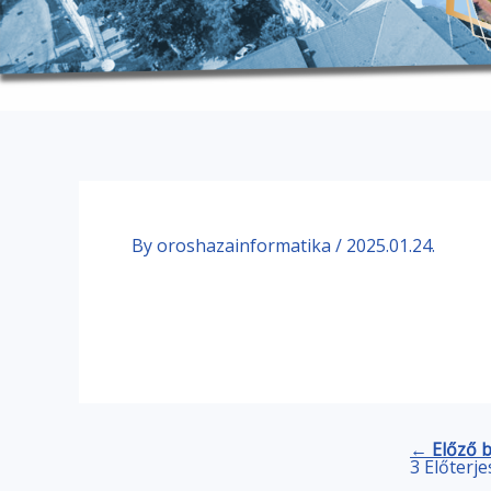
By
oroshazainformatika
/
2025.01.24.
← Előző 
3 Előterj