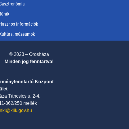
Gasztronómia
Túrák
Hasznos információk
Kultúra, múzeumok
© 2023 – Orosháza
Minden jog fenntartva!
ézményfenntartó Központ –
ület
za Táncsics u. 2-4.
411-362/250 mellék
nki@klik.gov.hu