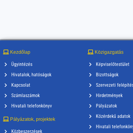
Kezdőlap
Közigazgatás
Ügyintézés
Képviselőtestület
Hivatalok, hatóságok
Bizottságok
Kapcsolat
Szervezeti felépíté
Számlaszámok
Hirdetmények
Hivatali telefonkönyv
Pályázatok
Közérdekű adatok
Pályázatok, projektek
Hivatali telefonkön
Közbeszerzések