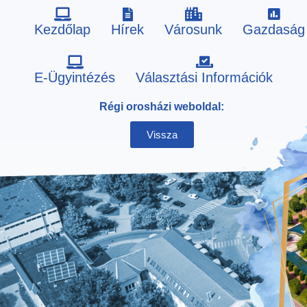
Kezdőlap
Hírek
Városunk
Gazdaság
Skip
E-Ügyintézés
Választási Információk
to
Régi orosházi weboldal:
content
Vissza