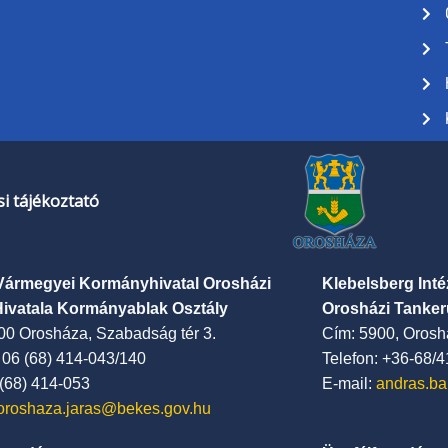
i tájékoztató
Vármegyei Kormányhivatal Orosházi
Klebelsberg Int
Hivatala Kormányablak Osztály
Orosházi Tanker
00 Orosháza, Szabadság tér 3.
Cím: 5900, Oroshá
: 06 (68) 414-043/140
Telefon: +36-68/
 (68) 414-053
E-mail:
andras.ba
oroshaza.jaras@bekes.gov.hu