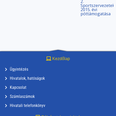
2.
Sportszervezetek
2015. évi
póttámogatása
Kezdőlap
Ügyintézés
Hivatalok, hatóságok
Kapcsolat
Számlaszámok
Hivatali telefonkönyv