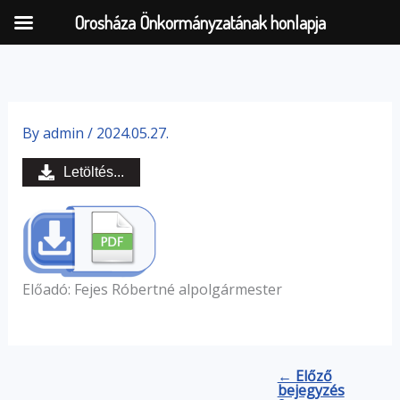
Orosháza Önkormányzatának honlapja
Skip
to
By
admin
/
2024.05.27.
content
Letöltés...
Előadó: Fejes Róbertné alpolgármester
← Előző
bejegyzés