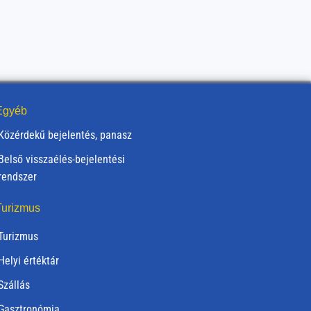
gyéb
Közérdekű bejelentés, panasz
Belső visszaélés-bejelentési
rendszer
urizmus
Turizmus
Helyi értéktár
Szállás
Gasztronómia