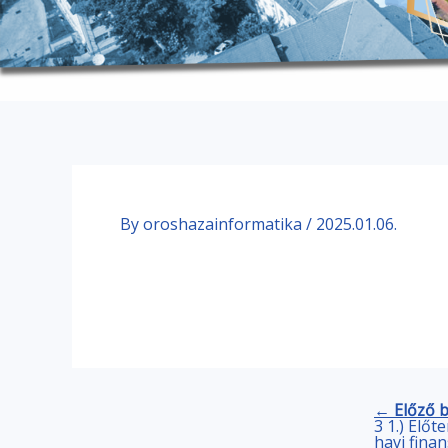
By
oroshazainformatika
/
2025.01.06.
← Előző 
3 1.) Előte
havi fina