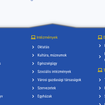
Intézmények
E
Oktatás
Kultúra, múzeumok
s
Egészségügy
T
Szociális intézmények
Városi gazdasági társaságok
Szervezetek
yv
Egyházak