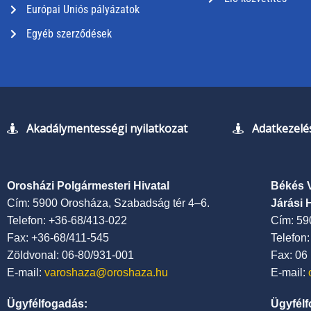
Európai Uniós pályázatok
Egyéb szerződések
Akadálymentességi nyilatkozat
Adatkezelés
Orosházi Polgármesteri Hivatal
Békés 
Cím: 5900 Orosháza, Szabadság tér 4–6.
Járási 
Telefon: +36-68/413-022
Cím: 59
Fax: +36-68/411-545
Telefon
Zöldvonal: 06-80/931-001
Fax: 06
E-mail:
varoshaza@oroshaza.hu
E-mail:
Ügyfélfogadás:
Ügyfélf