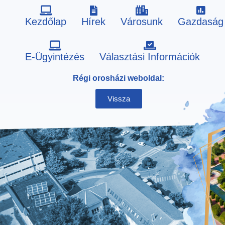
Kezdőlap
Hírek
Városunk
Gazdaság
Skip
E-Ügyintézés
Választási Információk
to
Régi orosházi weboldal:
content
Vissza