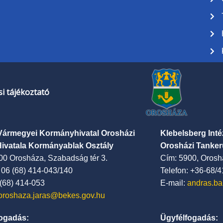
i tájékoztató
Vármegyei Kormányhivatal Orosházi
Klebelsberg Int
Hivatala Kormányablak Osztály
Orosházi Tanker
00 Orosháza, Szabadság tér 3.
Cím: 5900, Oroshá
: 06 (68) 414-043/140
Telefon: +36-68/
 (68) 414-053
E-mail:
andras.ba
oroshaza.jaras@bekes.gov.hu
ogadás:
Ügyfélfogadás: