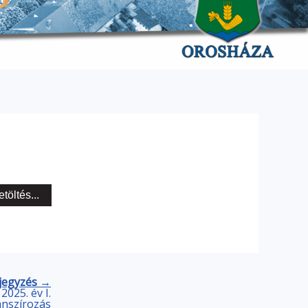
etöltés...
jegyzés →
2025. év I.
nanszírozás