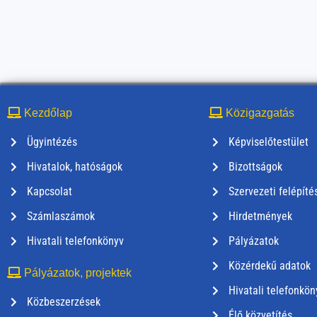
Kezdőlap
Közigazgatás
Ügyintézés
Képviselőtestület
Hivatalok, hatóságok
Bizottságok
Kapcsolat
Szervezeti felépíté
Számlaszámok
Hirdetmények
Hivatali telefonkönyv
Pályázatok
Közérdekű adatok
Pályázatok, projektek
Hivatali telefonkön
Közbeszerzések
Élő közvetítés