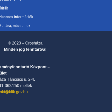
Túrák
Hasznos információk
Kultúra, múzeumok
© 2023 – Orosháza
Minden jog fenntartva!
ézményfenntartó Központ –
ület
za Táncsics u. 2-4.
411-362/250 mellék
nki@klik.gov.hu