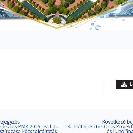
L
bejegyzés
Következő be
rjesztés PMK 2025. évi I III.
4.) Előterjesztés Oros Projekt 
nszírozása közszolgáltatás
és II. hó fi