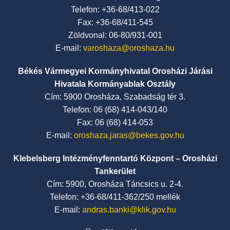
Telefon: +36-68/413-022
Fax: +36-68/411-545
Zöldvonal: 06-80/931-001
E-mail:
varoshaza@oroshaza.hu
Békés Vármegyei Kormányhivatal Orosházi Járási
Hivatala Kormányablak Osztály
Cím: 5900 Orosháza, Szabadság tér 3.
Telefon: 06 (68) 414-043/140
Fax: 06 (68) 414-053
E-mail:
oroshaza.jaras@bekes.gov.hu
Klebelsberg Intézményfenntartó Központ – Orosházi
Tankerület
Cím: 5900, Orosháza Táncsics u. 2-4.
Telefon: +36-68/411-362/250 mellék
E-mail:
andras.banki@klik.gov.hu