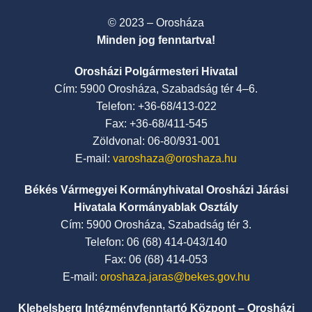
© 2023 – Orosháza
Minden jog fenntartva!
Orosházi Polgármesteri Hivatal
Cím: 5900 Orosháza, Szabadság tér 4–6.
Telefon: +36-68/413-022
Fax: +36-68/411-545
Zöldvonal: 06-80/931-001
E-mail:
varoshaza@oroshaza.hu
Békés Vármegyei Kormányhivatal Orosházi Járási
Hivatala Kormányablak Osztály
Cím: 5900 Orosháza, Szabadság tér 3.
Telefon: 06 (68) 414-043/140
Fax: 06 (68) 414-053
E-mail:
oroshaza.jaras@bekes.gov.hu
Klebelsberg Intézményfenntartó Központ – Orosházi