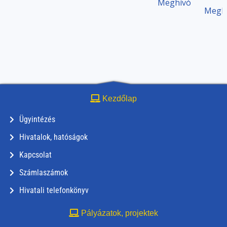
Meghívó
Megh
Kezdőlap
Ügyintézés
Hivatalok, hatóságok
Kapcsolat
Számlaszámok
Hivatali telefonkönyv
Pályázatok, projektek