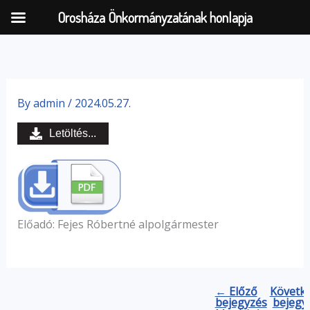
Orosháza Önkormányzatának honlapja
Skip
to
By
admin
/
2024.05.27.
content
Letöltés...
Előadó: Fejes Róbertné alpolgármester
← Előző
Követk
bejegyzés
bejegy