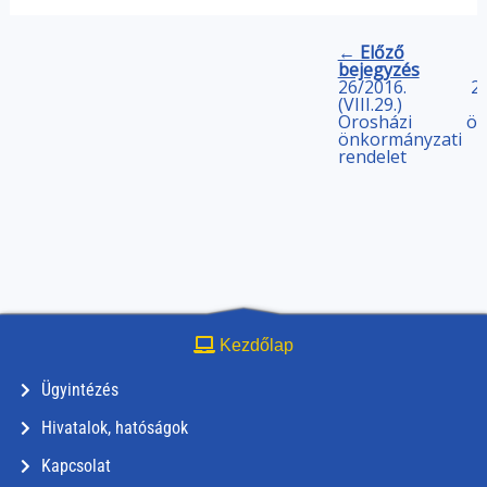
← Előző
bejegyzés
26/2016.
28
(VIII.29.)
Orosházi
ön
önkormányzati
rendelet
Kezdőlap
Ügyintézés
Hivatalok, hatóságok
Kapcsolat