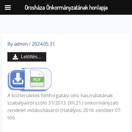
Orosháza Önkormányzatának honlapja
Skip
to
By
admin
/
2024.05.31.
content
Letöltés...
A közterületek filmforgatási célú használatának
szabályairól szóló 31/2013. (XII.21.) önkormányzati
rendelet módosításáról (Hatályos: 2016. október 07-
től)