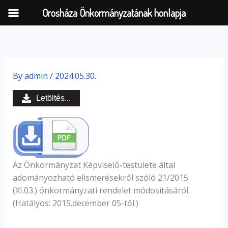
Orosháza Önkormányzatának honlapja
Skip
to
By
admin
/
2024.05.30.
content
Letöltés...
Az Önkormányzat Képviselő-testülete által
adományozható elismerésekről szóló 21/2015.
(XI.03.) önkormányzati rendelet módosításáról
(Hatályos: 2015.december 05-től.)