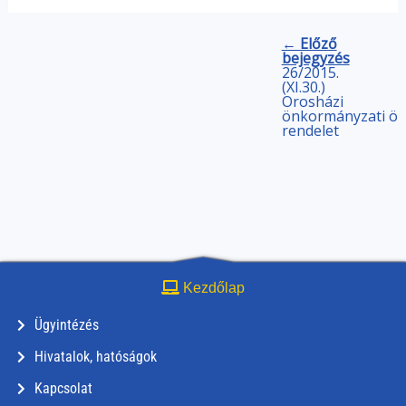
← Előző
bejegyzés
26/2015.
(XI.30.)
Orosházi
önkormányzati
ön
rendelet
Kezdőlap
Ügyintézés
Hivatalok, hatóságok
Kapcsolat