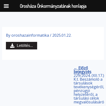
Orosháza Önkormányzatának honlapja
Skip
to
By
oroshazainformatika
/
2025.01.22.
content
Letöltés...
← Előző
bejegyzés
229/2024. (XII.17.)
K.t. Beszámoló a
társulások
tevékenységéről,
pénzügyi
helyzetéről, a
társulási célok
megvalósulásáról