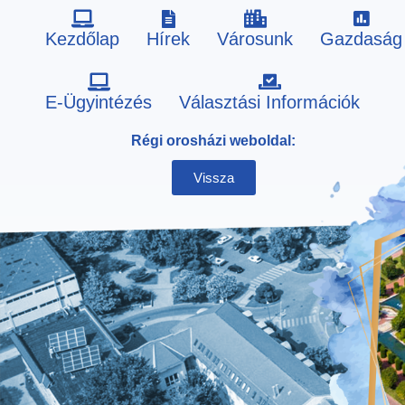
Kezdőlap
Hírek
Városunk
Gazdaság
Skip
E-Ügyintézés
Választási Információk
to
Régi orosházi weboldal:
content
Vissza