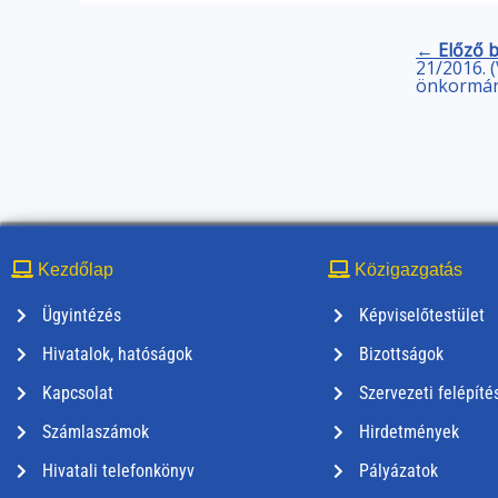
← Előző 
21/2016. (
önkormán
Kezdőlap
Közigazgatás
Ügyintézés
Képviselőtestület
Hivatalok, hatóságok
Bizottságok
Kapcsolat
Szervezeti felépíté
Számlaszámok
Hirdetmények
Hivatali telefonkönyv
Pályázatok