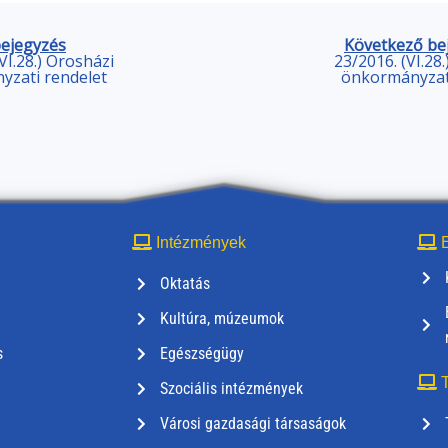
bejegyzés
Következő be
VI.28.) Orosházi
23/2016. (VI.28
yzati rendelet
önkormányzati
Intézmények
E
Oktatás
Kultúra, múzeumok
s
Egészségügy
T
Szociális intézmények
Városi gazdasági társaságok