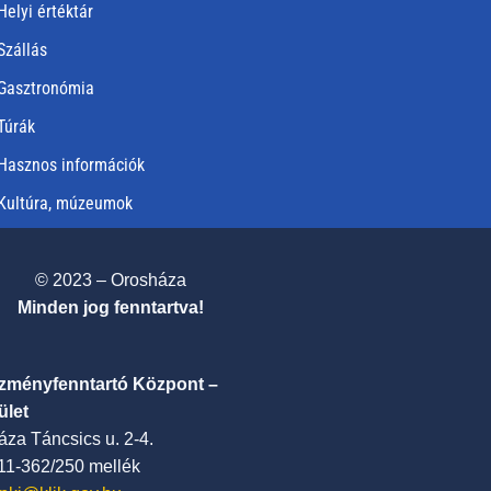
Helyi értéktár
Szállás
Gasztronómia
Túrák
Hasznos információk
Kultúra, múzeumok
© 2023 – Orosháza
Minden jog fenntartva!
ézményfenntartó Központ –
ület
za Táncsics u. 2-4.
411-362/250 mellék