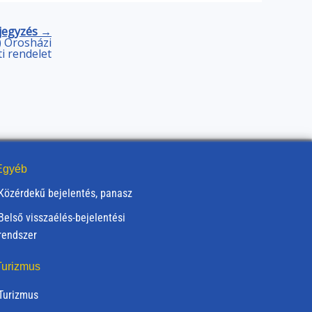
jegyzés →
.) Orosházi
 rendelet
gyéb
Közérdekű bejelentés, panasz
Belső visszaélés-bejelentési
rendszer
urizmus
Turizmus