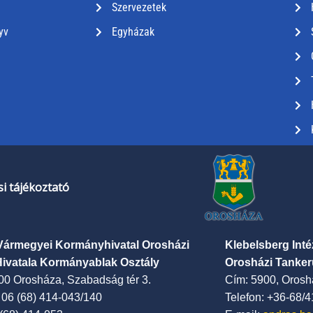
Szervezetek
yv
Egyházak
i tájékoztató
Vármegyei Kormányhivatal Orosházi
Klebelsberg Int
Hivatala Kormányablak Osztály
Orosházi Tanker
00 Orosháza, Szabadság tér 3.
Cím: 5900, Oroshá
: 06 (68) 414-043/140
Telefon: +36-68/