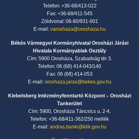
Telefon: +36-68/413-022
Fax: +36-68/411-545
Zöldvonal: 06-80/931-001
E-mail:
varoshaza@oroshaza.hu
Békés Vármegyei Kormányhivatal Orosházi Járási
Hivatala Kormányablak Osztály
Cím: 5900 Orosháza, Szabadság tér 3.
Telefon: 06 (68) 414-043/140
Fax: 06 (68) 414-053
E-mail:
oroshaza.jaras@bekes.gov.hu
Klebelsberg Intézményfenntartó Központ – Orosházi
Tankerület
Cím: 5900, Orosháza Táncsics u. 2-4.
Telefon: +36-68/411-362/250 mellék
E-mail:
andras.banki@klik.gov.hu