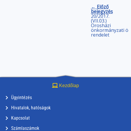
← Előző
bejegyzés
20/2017.
(VII.03.)
Orosházi
önkormányzati
ön
rendelet
Kezdőlap
Ügyintézés
Hivatalok, hatóságok
Kapcsolat
Számlaszámok