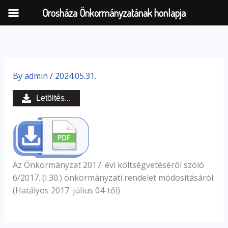
Orosháza Önkormányzatának honlapja
Skip
to
By
admin
/
2024.05.31.
content
Letöltés...
Az Önkormányzat 2017. évi költségvetéséről szóló
6/2017. (I.30.) önkormányzati rendelet módosításáról
(Hatályos 2017. július 04-től)