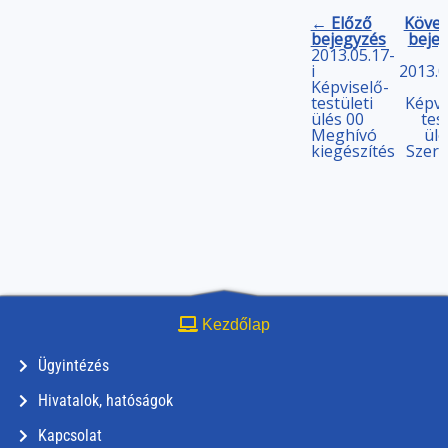
← Előző
Követ
bejegyzés
beje
2013.05.17-
i
2013.0
Képviselő-
testületi
Képvi
ülés 00
tes
Meghívó
ülé
kiegészítés
Szer
Kezdőlap
Ügyintézés
Hivatalok, hatóságok
Kapcsolat