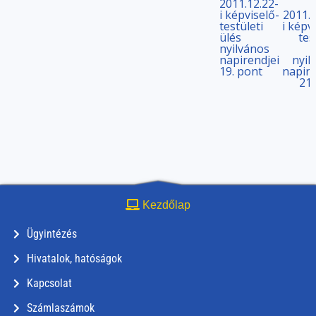
2011.12.22-
i képviselő-
2011.1
testületi
i képv
ülés
tes
nyilvános
napirendjei
nyil
19. pont
napire
21.
Kezdőlap
Ügyintézés
Hivatalok, hatóságok
Kapcsolat
Számlaszámok