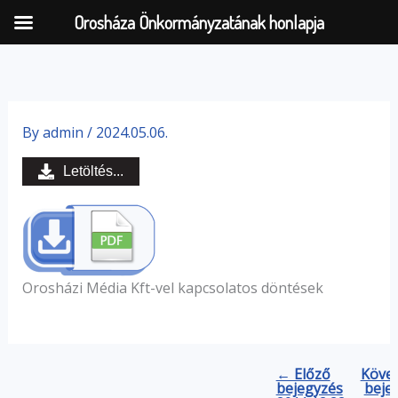
Orosháza Önkormányzatának honlapja
Skip
to
By
admin
/
2024.05.06.
content
Letöltés...
Orosházi Média Kft-vel kapcsolatos döntések
← Előző
Köve
bejegyzés
beje