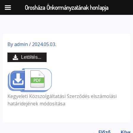
Orosháza Önkormányzatának honlapja
Skip
to
By
admin
/
2024.05.03.
content
Letöltés...
Kegyeleti Közszolgáltatási Szerződés elszámolási
határidejének módosítása
← Előző
Köve