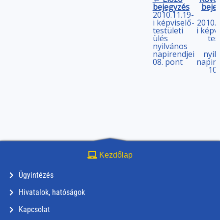
bejegyzés
beje
2010.11.19-
i képviselő-
2010.1
testületi
i képv
ülés
tes
nyilvános
napirendjei
nyil
08. pont
napire
10.
Kezdőlap
Ügyintézés
Hivatalok, hatóságok
Kapcsolat