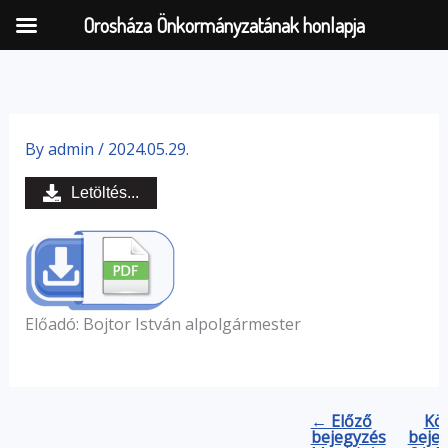
Orosháza Önkormányzatának honlapja
Skip
to
By
admin
/
2024.05.29.
content
Letöltés...
Előadó: Bojtor István alpolgármester
← Előző
Kö
bejegyzés
beje