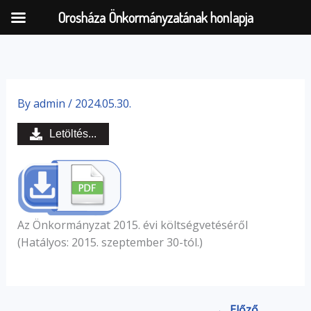
Orosháza Önkormányzatának honlapja
Skip
to
By
admin
/
2024.05.30.
content
Letöltés...
Az Önkormányzat 2015. évi költségvetéséről
(Hatályos: 2015. szeptember 30-tól.)
← Előző