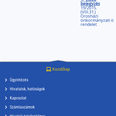
bejegyzés
19/2015.
(VIII.31.)
Orosházi
önkormányzati
ön
rendelet
Kezdőlap
Ügyintézés
Hivatalok, hatóságok
Kapcsolat
Számlaszámok