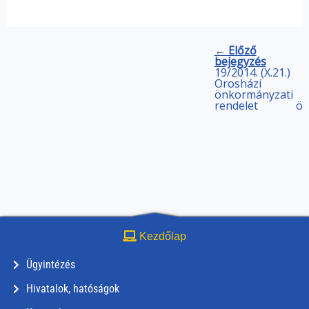
← Előző
bejegyzés
19/2014. (X.21.)
Orosházi
önkormányzati
rendelet
ön
Kezdőlap
Ügyintézés
Hivatalok, hatóságok