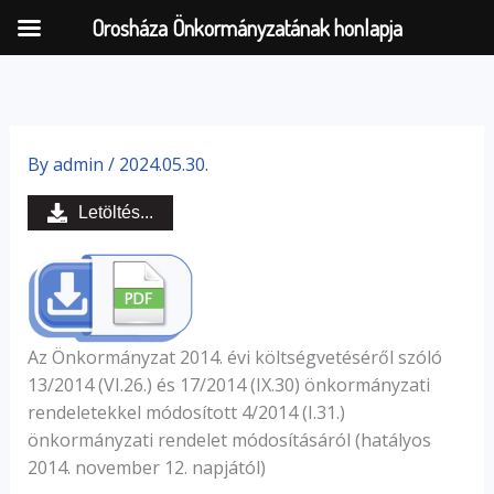
Orosháza Önkormányzatának honlapja
Skip
to
By
admin
/
2024.05.30.
content
Letöltés...
Az Önkormányzat 2014. évi költségvetéséről szóló
13/2014 (VI.26.) és 17/2014 (IX.30) önkormányzati
rendeletekkel módosított 4/2014 (I.31.)
önkormányzati rendelet módosításáról (hatályos
2014. november 12. napjától)