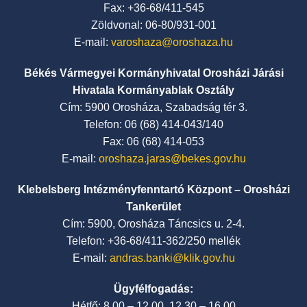
Fax: +36-68/411-545
Zöldvonal: 06-80/931-001
E-mail:
varoshaza@oroshaza.hu
Békés Vármegyei Kormányhivatal Orosházi Járási
Hivatala Kormányablak Osztály
Cím: 5900 Orosháza, Szabadság tér 3.
Telefon: 06 (68) 414-043/140
Fax: 06 (68) 414-053
E-mail:
oroshaza.jaras@bekes.gov.hu
Klebelsberg Intézményfenntartó Központ – Orosházi
Tankerület
Cím: 5900, Orosháza Táncsics u. 2-4.
Telefon: +36-68/411-362/250 mellék
E-mail:
andras.banki@klik.gov.hu
Ügyfélfogadás:
Hétfő: 8.00 – 12.00, 12.30 – 16.00