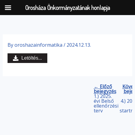
Orosháza Önkormányzatának honlapja
Skip
to
By
oroshazainformatika
/
2024.12.13.
content
Letöltés...
← Előző
Köve
bejegyzés
beje
1.) 2025.
évi Belső
4.) 202
ellenőrzési
terv
start