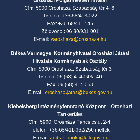
Orosházi Polgármesteri Hivatal
Cím: 5900 Orosháza, Szabadság tér 4–6.
Telefon: +36-68/413-022
Fax: +36-68/411-545
Zöldvonal: 06-80/931-001
E-mail:
varoshaza@oroshaza.hu
Békés Vármegyei Kormányhivatal Orosházi Járási
Hivatala Kormányablak Osztály
Cím: 5900 Orosháza, Szabadság tér 3.
Telefon: 06 (68) 414-043/140
Fax: 06 (68) 414-053
E-mail:
oroshaza.jaras@bekes.gov.hu
Klebelsberg Intézményfenntartó Központ – Orosházi
Tankerület
Cím: 5900, Orosháza Táncsics u. 2-4.
Telefon: +36-68/411-362/250 mellék
E-mail:
andras.banki@klik.gov.hu