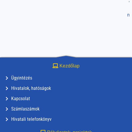
a
r
me
Kezdőlap
Ügyintézés
Hivatalok, hatóságok
Kapcsolat
Számlaszámok
Hivatali telefonkönyv