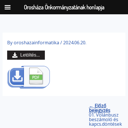
Orosháza Önkormányzatának honlapja
Skip
to
By
oroshazainformatika
/
2024.06.20.
content
Letöltés...
← Előző
bejegyzés
01. Volánbusz
beszámoló és
kapcs.döntések