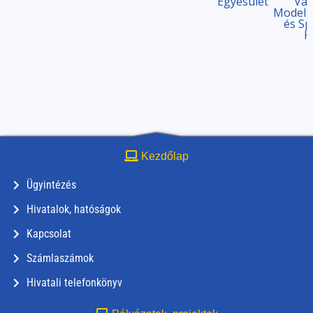
Egyesület
Vár
Modell
és Sp
K
Kezdőlap
Ügyintézés
Hivatalok, hatóságok
Kapcsolat
Számlaszámok
Hivatali telefonkönyv