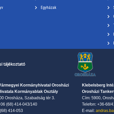
yv
Egyházak
i tájékoztató
Vármegyei Kormányhivatal Orosházi
Klebelsberg Int
Hivatala Kormányablak Osztály
Orosházi Tanker
00 Orosháza, Szabadság tér 3.
Cím: 5900, Oroshá
: 06 (68) 414-043/140
Telefon: +36-68/
 (68) 414-053
E-mail:
andras.ba