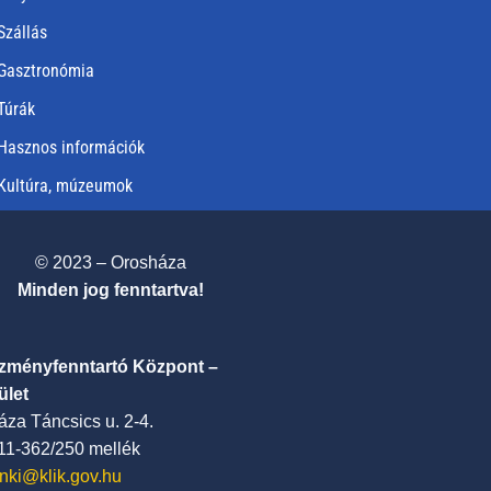
Szállás
Gasztronómia
Túrák
Hasznos információk
Kultúra, múzeumok
© 2023 – Orosháza
Minden jog fenntartva!
ézményfenntartó Központ –
ület
za Táncsics u. 2-4.
411-362/250 mellék
nki@klik.gov.hu