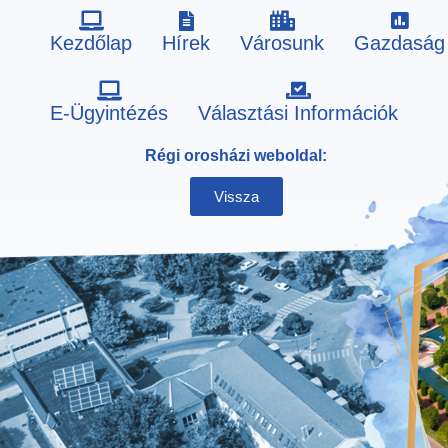
Kezdőlap
Hírek
Városunk
Gazdaság
Skip
E-Ügyintézés
Választási Információk
to
Régi orosházi weboldal:
content
Vissza