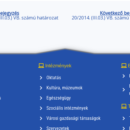
bejegyzés
Következő be
III.03.) VB. számú határozat
20/2014. (III.03.) VB. szám
Intézmények
E
Oktatás
Kultúra, múzeumok
s
Egészségügy
T
Szociális intézmények
Városi gazdasági társaságok
Szervezetek