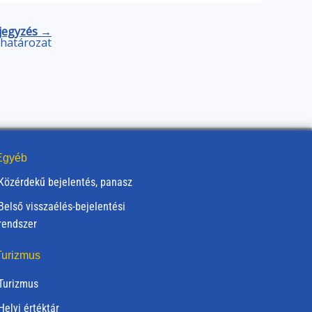
jegyzés →
ú határozat
gyéb
Közérdekű bejelentés, panasz
Belső visszaélés-bejelentési
rendszer
urizmus
Turizmus
Helyi értéktár