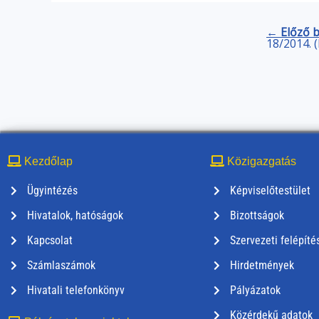
← Előző 
18/2014. (
Kezdőlap
Közigazgatás
Ügyintézés
Képviselőtestület
Hivatalok, hatóságok
Bizottságok
Kapcsolat
Szervezeti felépíté
Számlaszámok
Hirdetmények
Hivatali telefonkönyv
Pályázatok
Közérdekű adatok