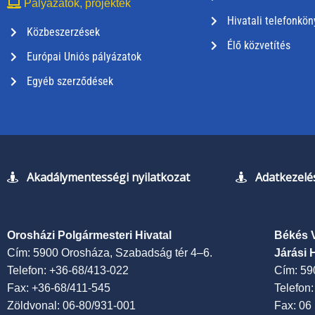
Pályázatok, projektek
Hivatali telefonkön
Közbeszerzések
Élő közvetítés
Európai Uniós pályázatok
Egyéb szerződések
Akadálymentességi nyilatkozat
Adatkezelés
Orosházi Polgármesteri Hivatal
Békés 
Cím: 5900 Orosháza, Szabadság tér 4–6.
Járási 
Telefon: +36-68/413-022
Cím: 59
Fax: +36-68/411-545
Telefon
Zöldvonal: 06-80/931-001
Fax: 06