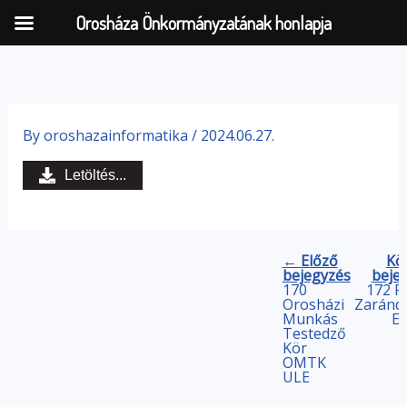
Orosháza Önkormányzatának honlapja
Skip
to
By
oroshazainformatika
/
2024.06.27.
content
Letöltés...
← Előző
Kö
bejegyzés
beje
170
172 P
Orosházi
Zarándo
Munkás
Eg
Testedző
Kör
OMTK
ULE