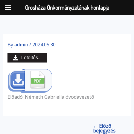
Orosháza Önkormányzatának honlapja
Skip
to
By
admin
/
2024.05.30.
content
Letöltés...
Előadó: Németh Gabriella óvodavezető
← Előző
bejegyzés