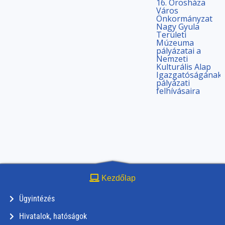
16. Orosháza
Város
Önkormányzat
Nagy Gyula
Területi
Múzeuma
pályázatai a
Nemzeti
Kulturális Alap
Igazgatóságának
pályázati
felhívásaira
Kezdőlap
Ügyintézés
Hivatalok, hatóságok