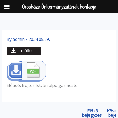
Orosháza Önkormányzatának honlapja
Skip
to
By
admin
/
2024.05.29.
content
Letöltés...
Előadó: Bojtor István alpolgármester
← Előző
Köve
bejegyzés
beje