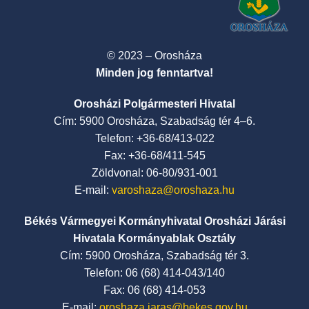
© 2023 – Orosháza
Minden jog fenntartva!
Orosházi Polgármesteri Hivatal
Cím: 5900 Orosháza, Szabadság tér 4–6.
Telefon: +36-68/413-022
Fax: +36-68/411-545
Zöldvonal: 06-80/931-001
E-mail:
varoshaza@oroshaza.hu
Békés Vármegyei Kormányhivatal Orosházi Járási
Hivatala Kormányablak Osztály
Cím: 5900 Orosháza, Szabadság tér 3.
Telefon: 06 (68) 414-043/140
Fax: 06 (68) 414-053
E-mail:
oroshaza.jaras@bekes.gov.hu