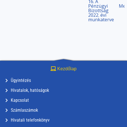
16. A
Pénzügyi
Meg
Bizottság
2022. évi
munkaterve
Kezdőlap
Ügyintézés
Hivatalok, hatóságok
Kapcsolat
Számlaszámok
Hivatali telefonkönyv