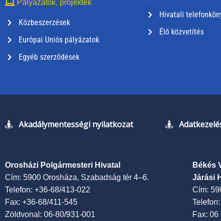
Pályázatok, projektek
Hivatali telefonkön
Közbeszerzések
Élő közvetítés
Európai Uniós pályázatok
Egyéb szerződések
Akadálymentességi nyilatkozat
Adatkezelés
Orosházi Polgármesteri Hivatal
Békés 
Cím: 5900 Orosháza, Szabadság tér 4–6.
Járási 
Telefon: +36-68/413-022
Cím: 59
Fax: +36-68/411-545
Telefon
Zöldvonal: 06-80/931-001
Fax: 06