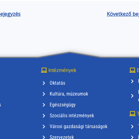
bejegyzés
Következő be
Intézmények
E
Oktatás
Kultúra, múzeumok
s
Egészségügy
T
Szociális intézmények
Városi gazdasági társaságok
Szervezetek