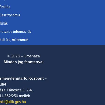
Szállás
Gasztronómia
Túrák
Hasznos információk
Kultúra, múzeumok
© 2023 – Orosháza
Minden jog fenntartva!
ézményfenntartó Központ –
ület
za Táncsics u. 2-4.
411-362/250 mellék
nki@klik.gov.hu