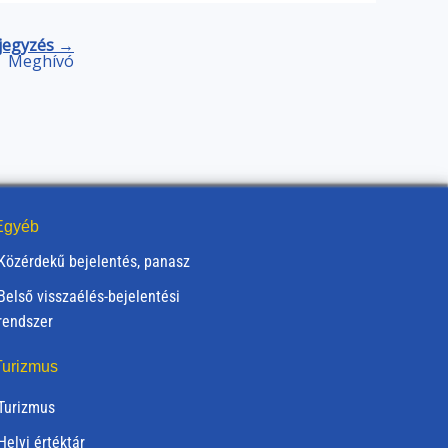
jegyzés →
Meghívó
gyéb
Közérdekű bejelentés, panasz
Belső visszaélés-bejelentési
rendszer
urizmus
Turizmus
Helyi értéktár