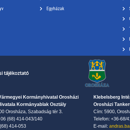
yv
Egyházak
i tájékoztató
Vármegyei Kormányhivatal Orosházi
Klebelsberg Int
Hivatala Kormányablak Osztály
Orosházi Tanker
00 Orosháza, Szabadság tér 3.
Cím: 5900, Oroshá
: 06 (68) 414-043/140
Telefon: +36-68/
 (68) 414-053
E-mail:
andras.ba