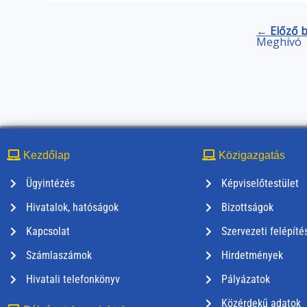
← Előző 
Meghívó
Kezdőlap
Közigazgatás
Ügyintézés
Képviselőtestület
Hivatalok, hatóságok
Bizottságok
Kapcsolat
Szervezeti felépíté
Számlaszámok
Hirdetmények
Hivatali telefonkönyv
Pályázatok
Közérdekű adatok