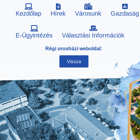
Kezdőlap
Hírek
Városunk
Gazdaság
Skip
E-Ügyintézés
Választási Információk
to
Régi orosházi weboldal:
content
Vissza