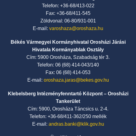
Telefon: +36-68/413-022
Fax: +36-68/411-545
Zöldvonal: 06-80/931-001
E-mail:
varoshaza@oroshaza.hu
Békés Vármegyei Kormányhivatal Orosházi Járási
Hivatala Kormányablak Osztály
Cím: 5900 Orosháza, Szabadság tér 3.
Telefon: 06 (68) 414-043/140
Fax: 06 (68) 414-053
E-mail:
oroshaza.jaras@bekes.gov.hu
Klebelsberg Intézményfenntartó Központ – Orosházi
Tankerület
Cím: 5900, Orosháza Táncsics u. 2-4.
Telefon: +36-68/411-362/250 mellék
E-mail:
andras.banki@klik.gov.hu