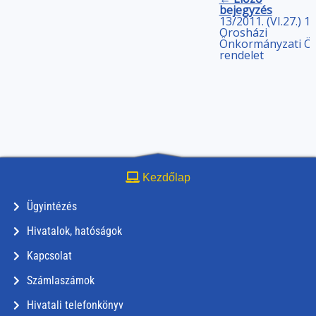
bejegyzés
13/2011. (VI.27.)
14
Orosházi
Önkormányzati
Ö
rendelet
Kezdőlap
Ügyintézés
Hivatalok, hatóságok
Kapcsolat
Számlaszámok
Hivatali telefonkönyv