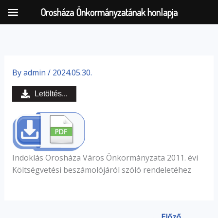
Orosháza Önkormányzatának honlapja
Skip
to
By
admin
/
2024.05.30.
content
Letöltés...
Indoklás Orosháza Város Önkormányzata 2011. évi
Költségvetési beszámolójáról szóló rendeletéhez
← Előző